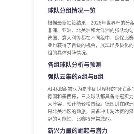
球队分组情况一览
根据最新抽签结果，2026年世界杯的分
非洲、亚洲、北美洲和大洋洲的强队均匀
德国、意大利等都在不同组中，确保比赛
亚也获得了晋级的机会，展现出多极化的
组的具体对阵情况。
各组球队分析与预测
强队云集的A组与B组
A组和B组被认为是本届世界杯的“死亡组
德国和墨西哥，三支球队都具备夺冠实力
大阵容，预计能轻松晋级。德国则在欧洲
是北美地区的劲旅，具备冲击淘汰赛的潜
冠的可能性，比赛将异常激烈。
新兴力量的崛起与潜力