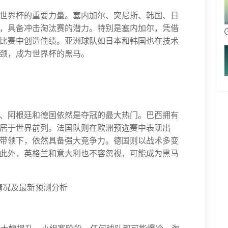
世界杯的重要力量。塞内加尔、突尼斯、韩国、日
，具备冲击淘汰赛的潜力。特别是塞内加尔，凭借
比赛中创造佳绩。亚洲球队如日本和韩国也在技术
颈，成为世界杯的黑马。
、阿根廷和德国依然是夺冠的最大热门。巴西拥有
居于世界前列。法国队则在欧洲预选赛中表现出
带领下，依然具备强大竞争力。德国则以战术多变
此外，英格兰和意大利也不容忽视，可能成为黑马