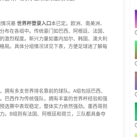
组情况基
世界杯登录入口
本已定。欧洲、南美洲、
分布在各组中。传统豪门如巴西、阿根廷、法国、
的激烈程度。新兴力量如塞内加尔、韩国、澳大利
格局。具体分组情况详见下表，方便足球迷了解每
”，拥有多支世界排名靠前的球队。A组包括巴西、
。巴西作为传统强队，拥有丰富的世界杯经验和强
预选赛中表现稳定，整体实力依然强劲。墨西哥则
力。B组则有法国、阿根廷和荷兰，三队都具备夺