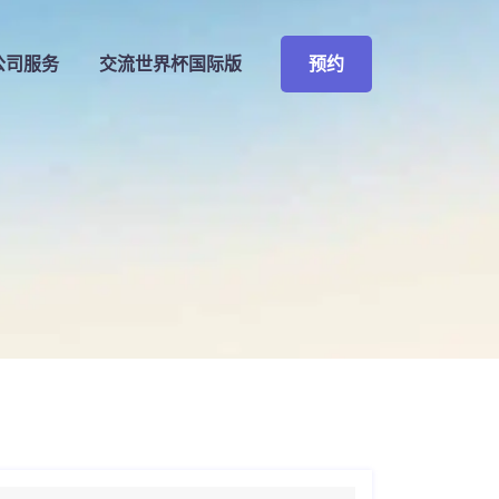
预约
公司服务
交流
世界杯国际版