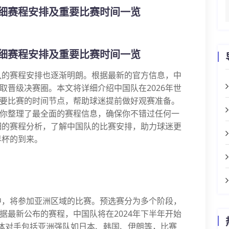
详细赛程安排及重要比赛时间一览
详细赛程安排及重要比赛时间一览
球队的赛程安排也逐渐明朗。根据最新的官方信息，中
取晋级决赛圈。本文将详细介绍中国队在2026年世
要比赛的时间节点，帮助球迷提前做好观赛准备。
你整理了最全面的赛程信息，确保你不错过任何一
细的赛程分析，了解中国队的比赛安排，助力球迷更
界杯的到来。
赛中，将参加亚洲区域的比赛。预选赛分为多个阶段，
据最新公布的赛程，中国队将在2024年下半年开始
具体对手包括亚洲强队如日本、韩国、伊朗等，比赛