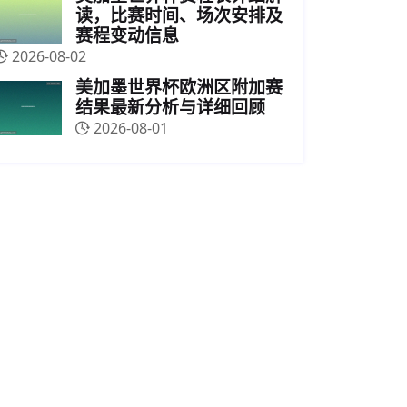
读，比赛时间、场次安排及
赛程变动信息
2026-08-02
美加墨世界杯欧洲区附加赛
结果最新分析与详细回顾
2026-08-01