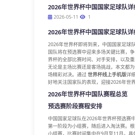
2026年世界杯中国国家足球队
2026-05-11
1
2026年世界杯中国国家足球队
2026年世界杯即将到来，中国国家足
国队将在预选赛中迎来多场关键比赛，争
界杯的全部比赛时间、对手安排，以及重
无论是主场比赛还是客场挑战，本文都为
场精彩对决。通过
世界杯线上手机版
详
好地关注国家队的表现，迎接2026年世
2026年世界杯中国队赛程总览
预选赛阶段赛程安排
中国国家足球队在2026年世界杯预选
第一阶段为小组赛，随后进入淘汰赛。根
小组赛，比赛时间集中在9月至11月。