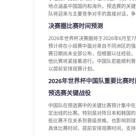
地点涵盖中国国内和海外。预选赛的关键比
队将迎来与主要竞争对手的直接对话，争
决赛圈比赛时间预测
2026年世界杯决赛圈将于2026年6月
预计将在小组赛中面对来自不同洲区的强
赛日期尚未全部公布，但根据以往经验，
他比赛将紧接着进行。中国队若能顺利晋
以提前安排观赛计划。
2026年世界杯中国队重要比赛
预选赛关键战役
中国队在预选赛中的关键比赛预计集中在2
定出线的比赛。特别是对阵日本和韩国的
些比赛不仅关系到晋级资格，也影响到球
具体比赛时间，提前安排观赛时间，支持