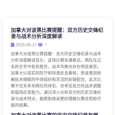
加拿大对波黑比赛提醒：双方历史交锋纪
录与战术分析深度解读
2026-06-21
1
加拿大对波黑比赛提醒：双方历史交锋纪录与战术
分析深度解读显示，这场比赛充满悬念。两队在过
去的交手中各有胜负，战术风格也存在明显差异。
加拿大以坚实的防守和快速反击著称，而波黑则依
赖技术细腻的中场组织和灵活的前锋配合。此次比
赛不仅关系到两队的排名，也考验双方的战术调整
和临场应变能力。通过深入分析双方的历史交锋纪
录与战术特点，能帮助球迷更好理解比赛走势和可
能的结果。