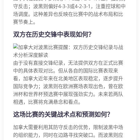
守反击；波黑则偏好4-3-3或4-2-3-1，注重控球和中
场调度。这种差异也反映在比赛中的战术布局和比
赛节奏上。
双方在历史交锋中表现如何？
由于没有直接交锋纪录，无法提供双方在正式比赛
中的具体表现对比。但从各自的国际比赛表现来
看，加拿大近年来在北美地区表现稳定，逐步提升
国际竞争力；波黑则在欧洲赛场表现出色，曾在欧
洲杯和世界杯预选赛中展现强劲实力。未来若两队
相遇，比赛将充满悬念和看点。
这场比赛的关键战术点和预测如何？
加拿大需要利用其防守反击的优势，限制波黑中场
的组织能力，同时在边路寻找突破口。而波黑则应