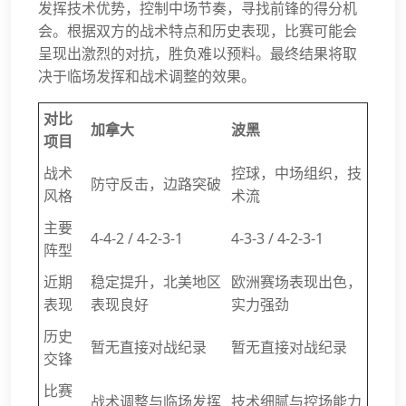
发挥技术优势，控制中场节奏，寻找前锋的得分机
会。根据双方的战术特点和历史表现，比赛可能会
呈现出激烈的对抗，胜负难以预料。最终结果将取
决于临场发挥和战术调整的效果。
对比
加拿大
波黑
项目
战术
控球，中场组织，技
防守反击，边路突破
风格
术流
主要
4-4-2 / 4-2-3-1
4-3-3 / 4-2-3-1
阵型
近期
稳定提升，北美地区
欧洲赛场表现出色，
表现
表现良好
实力强劲
历史
暂无直接对战纪录
暂无直接对战纪录
交锋
比赛
战术调整与临场发挥
技术细腻与控场能力