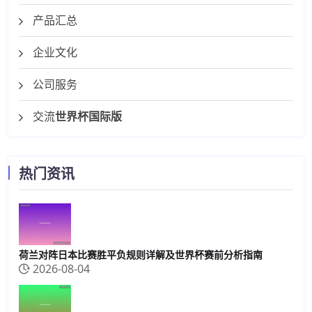
产品汇总
企业文化
公司服务
交流
世界杯国际版
热门资讯
荷兰对阵日本比赛胜平负规则详解及世界杯赛前分析指南
2026-08-04