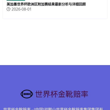
美加墨世界杯欧洲区附加赛结果最新分析与详细回顾
2026-08-01
世界杯金靴赔率 - (中国)双鸭山世界杯金靴赔率集团集团有