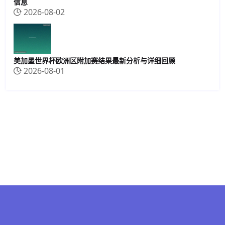
信息
2026-08-02
美加墨世界杯欧洲区附加赛结果最新分析与详细回顾
2026-08-01