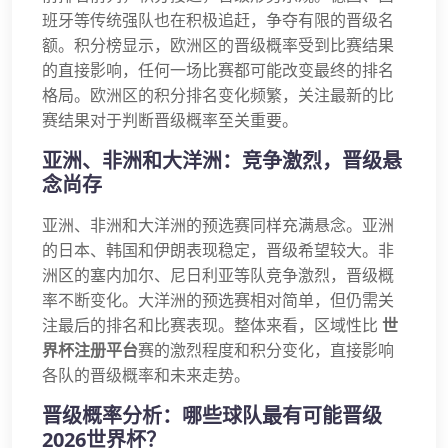
班牙等传统强队也在积极追赶，争夺有限的晋级名
额。积分榜显示，欧洲区的晋级概率受到比赛结果
的直接影响，任何一场比赛都可能改变最终的排名
格局。欧洲区的积分排名变化频繁，关注最新的比
赛结果对于判断晋级概率至关重要。
亚洲、非洲和大洋洲：竞争激烈，晋级悬
念尚存
亚洲、非洲和大洋洲的预选赛同样充满悬念。亚洲
的日本、韩国和伊朗表现稳定，晋级希望较大。非
洲区的塞内加尔、尼日利亚等队竞争激烈，晋级概
率不断变化。大洋洲的预选赛相对简单，但仍需关
注最后的排名和比赛表现。整体来看，区域性比
世
界杯注册平台
赛的激烈程度和积分变化，直接影响
各队的晋级概率和未来走势。
晋级概率分析：哪些球队最有可能晋级
2026世界杯？