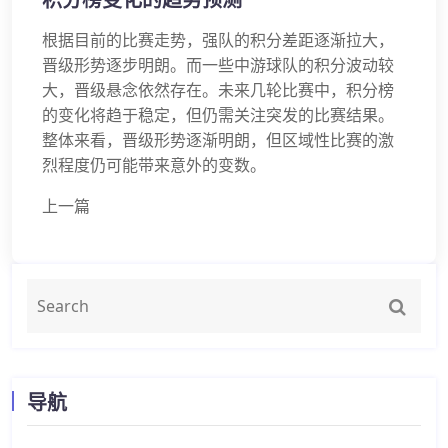
根据目前的比赛走势，强队的积分差距逐渐拉大，
晋级形势逐步明朗。而一些中游球队的积分波动较
大，晋级悬念依然存在。未来几轮比赛中，积分榜
的变化将趋于稳定，但仍需关注突发的比赛结果。
整体来看，晋级形势逐渐明朗，但区域性比赛的激
烈程度仍可能带来意外的变数。
上一篇
导航