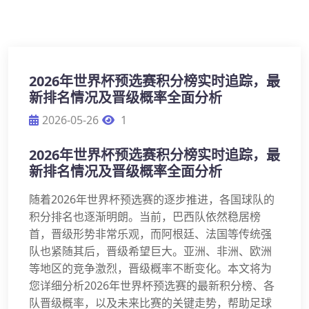
2026年世界杯预选赛积分榜实时追踪，最
新排名情况及晋级概率全面分析
2026-05-26
1
2026年世界杯预选赛积分榜实时追踪，最
新排名情况及晋级概率全面分析
随着2026年世界杯预选赛的逐步推进，各国球队的
积分排名也逐渐明朗。当前，巴西队依然稳居榜
首，晋级形势非常乐观，而阿根廷、法国等传统强
队也紧随其后，晋级希望巨大。亚洲、非洲、欧洲
等地区的竞争激烈，晋级概率不断变化。本文将为
您详细分析2026年世界杯预选赛的最新积分榜、各
队晋级概率，以及未来比赛的关键走势，帮助足球