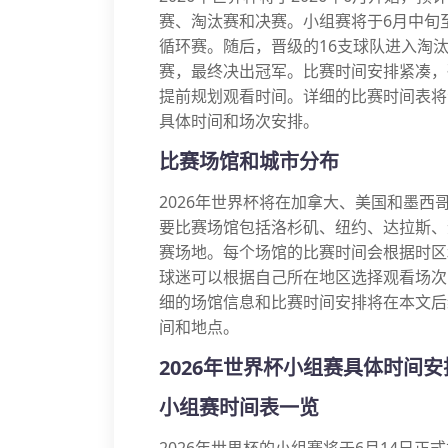
赛、淘汰赛和决赛。小组赛将于6月中旬
循环赛。随后，晋级的16支球队进入淘
赛，最终决出冠军。比赛时间安排紧凑，
提前规划观看时间。详细的比赛时间表将
具体时间和场次安排。
比赛场馆和城市分布
2026年世界杯将在加拿大、美国和墨西
要比赛场馆包括洛杉矶、纽约、达拉斯、
赛场地。每个场馆的比赛时间会根据时区
球迷可以根据自己所在地区选择观看场次
细的场馆信息和比赛时间安排将在本文后
间和地点。
2026年世界杯小组赛具体时间安
小组赛时间表一览