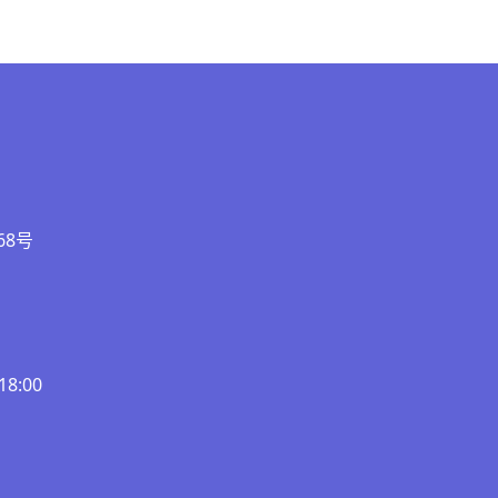
68号
8:00