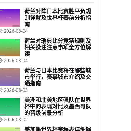
荷兰对阵日本比赛胜平负规
则详解及世界杯赛前分析指
南
2026-08-04
荷兰对瑞典比分竞猜规则及
相关投注注意事项全方位解
读
2026-08-04
荷兰与日本比赛将在哪些城
市举行，赛事城市介绍及交
通指南
2026-08-03
美洲和北美地区强队在世界
杯中的表现对比及墨西哥队
的晋级前景分析
2026-08-02
美加墨世界杯赛程表详细解