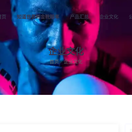
首页
知道
世界杯金靴赔率
产品汇总
企业文化
企业文化
首页
企业文化