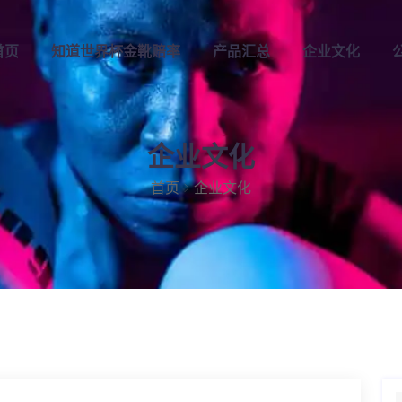
首页
知道
世界杯金靴赔率
产品汇总
企业文化
企业文化
首页
企业文化