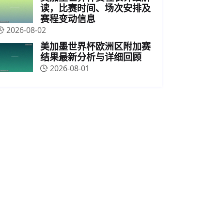
读，比赛时间、场次安排及
赛程变动信息
2026-08-02
美加墨世界杯欧洲区附加赛
结果最新分析与详细回顾
2026-08-01