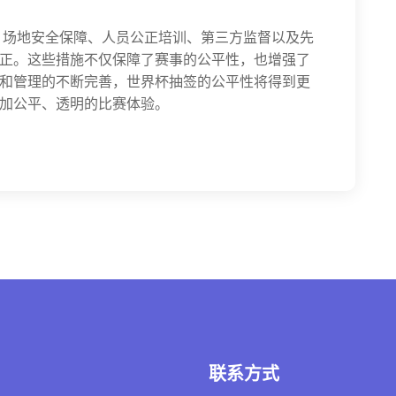
化、场地安全保障、人员公正培训、第三方监督以及先
正。这些措施不仅保障了赛事的公平性，也增强了
和管理的不断完善，世界杯抽签的公平性将得到更
加公平、透明的比赛体验。
联系方式