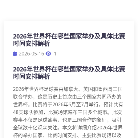
2026年世界杯在哪些国家举办及具体比赛
时间安排解析
2026-05-16
1
2026年世界杯在哪些国家举办及具体比赛
时间安排解析
2026年世界杯足球赛由加拿大、美国和墨西哥三国
联合举办，这是历史上首次由三个国家共同承办的
世界杯。比赛将于2026年6月至7月举行，预计共有
48支球队参加，比赛场馆遍布三国多个城市。此次
赛事不仅是足球盛事，也是三国合作的象征，吸引
全球数十亿观众关注。本文将详细介绍2026年世界
杯的举办国家、比赛时间安排、主要比赛场馆以及