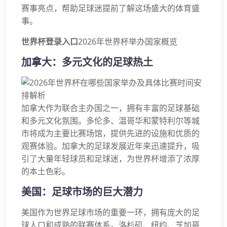
赛事亮点，帮助足球迷提前了解这场盛大的体育盛
事。
世界杯登录入口
2026年世界杯举办国家概览
加拿大：多元文化的足球热土
加拿大作为联合主办国之一，拥有丰富的足球基础
和多元文化氛围。多伦多、温哥华和蒙特利尔等城
市将成为主要比赛场馆，提供先进的设施和优质的
观赛体验。加拿大的足球发展近年来迅速提升，吸
引了大量年轻球员和足球迷，为世界杯增添了浓厚
的本土色彩。
美国：足球市场的巨大潜力
美国作为世界足球市场的重要一环，拥有庞大的足
球人口和成熟的联赛体系。洛杉矶、纽约、芝加哥