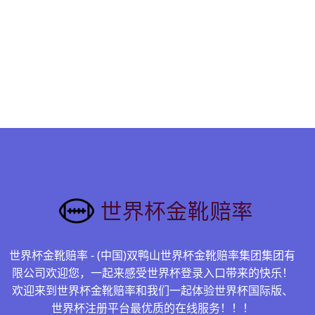
世界杯金靴赔率 - (中国)双鸭山世界杯金靴赔率集团集团有
限公司欢迎您，一起来感受世界杯登录入口带来的快乐！
欢迎来到世界杯金靴赔率和我们一起体验世界杯国际版、
世界杯注册平台最优质的在线服务！！！