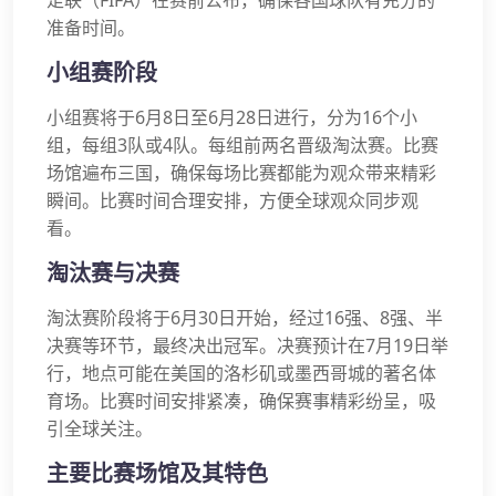
足联（FIFA）在赛前公布，确保各国球队有充分的
准备时间。
小组赛阶段
小组赛将于6月8日至6月28日进行，分为16个小
组，每组3队或4队。每组前两名晋级淘汰赛。比赛
场馆遍布三国，确保每场比赛都能为观众带来精彩
瞬间。比赛时间合理安排，方便全球观众同步观
看。
淘汰赛与决赛
淘汰赛阶段将于6月30日开始，经过16强、8强、半
决赛等环节，最终决出冠军。决赛预计在7月19日举
行，地点可能在美国的洛杉矶或墨西哥城的著名体
育场。比赛时间安排紧凑，确保赛事精彩纷呈，吸
引全球关注。
主要比赛场馆及其特色