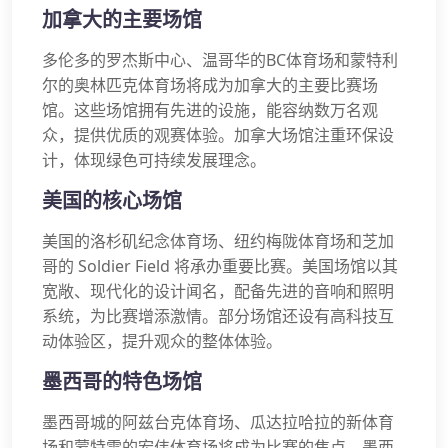
加拿大的主要场馆
多伦多的罗杰斯中心、温哥华的BC体育场和蒙特利
尔的奥林匹克体育场将成为加拿大的主要比赛场
馆。这些场馆拥有先进的设施，能容纳数万名观
众，提供优质的观赛体验。加拿大场馆注重环保设
计，体现绿色可持续发展理念。
美国的核心场馆
美国的洛杉矶纪念体育场、纽约梅陇体育场和芝加
哥的 Soldier Field 将承办重要比赛。美国场馆以其
宽敞、现代化的设计闻名，配备先进的音响和照明
系统，为比赛增添激情。部分场馆还设有高科技互
动体验区，提升观众的整体体验。
墨西哥的特色场馆
墨西哥城的阿兹台克体育场、瓜达拉哈拉的新体育
场和蒙特雷的宏伟体育场将成为比赛的焦点。墨西