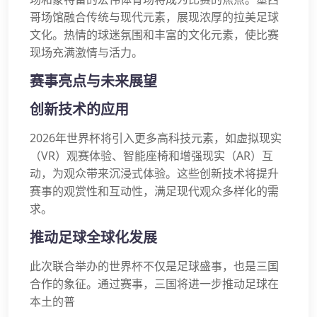
哥场馆融合传统与现代元素，展现浓厚的拉美足球
文化。热情的球迷氛围和丰富的文化元素，使比赛
现场充满激情与活力。
赛事亮点与未来展望
创新技术的应用
2026年世界杯将引入更多高科技元素，如虚拟现实
（VR）观赛体验、智能座椅和增强现实（AR）互
动，为观众带来沉浸式体验。这些创新技术将提升
赛事的观赏性和互动性，满足现代观众多样化的需
求。
推动足球全球化发展
此次联合举办的世界杯不仅是足球盛事，也是三国
合作的象征。通过赛事，三国将进一步推动足球在
本土的普