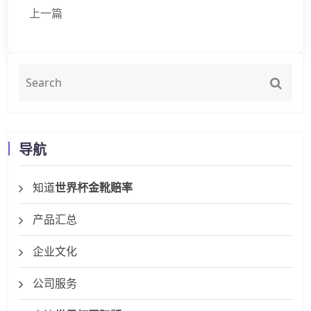
上一篇
导航
知道
世界杯金靴赔率
产品汇总
企业文化
公司服务