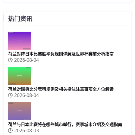
热门资讯
荷兰对阵日本比赛胜平负规则详解及世界杯赛前分析指南
2026-08-04
荷兰对瑞典比分竞猜规则及相关投注注意事项全方位解读
2026-08-04
荷兰与日本比赛将在哪些城市举行，赛事城市介绍及交通指南
2026-08-03