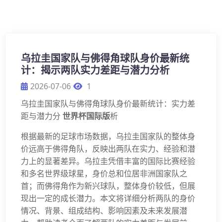
乌拉圭国家队与佛得角球队身价最新统
计：揭示两队实力差距与潜力分析
2026-07-06
1
乌拉圭国家队与佛得角球队身价最新统计：实力差
距与潜力分
世界杯国际版
析
根据最新的足球市场数据，乌拉圭国家队的整体身
价远高于佛得角队，反映出两队在实力、经验和潜
力上的显著差异。乌拉圭凭借丰富的国际比赛经验
和多名世界级球星，身价总和位居非洲国家队之
首；而佛得角作为新兴球队，整体身价较低，但展
现出一定的成长潜力。本文将详细分析两队的身价
情况、背景、组成结构、影响因素及未来发展潜