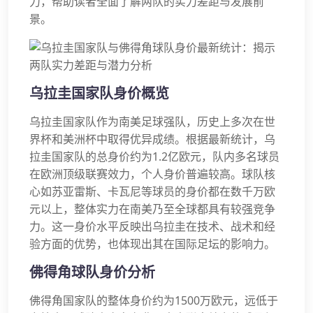
力，帮助读者全面了解两队的实力差距与发展前
景。
乌拉圭国家队身价概览
乌拉圭国家队作为南美足球强队，历史上多次在世
界杯和美洲杯中取得优异成绩。根据最新统计，乌
拉圭国家队的总身价约为1.2亿欧元，队内多名球员
在欧洲顶级联赛效力，个人身价普遍较高。球队核
心如苏亚雷斯、卡瓦尼等球员的身价都在数千万欧
元以上，整体实力在南美乃至全球都具有较强竞争
力。这一身价水平反映出乌拉圭在技术、战术和经
验方面的优势，也体现出其在国际足坛的影响力。
佛得角球队身价分析
佛得角国家队的整体身价约为1500万欧元，远低于