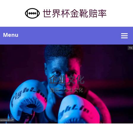
企业文化
首页
企业文化