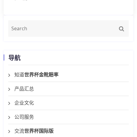
导航
知道
世界杯金靴赔率
产品汇总
企业文化
公司服务
交流
世界杯国际版