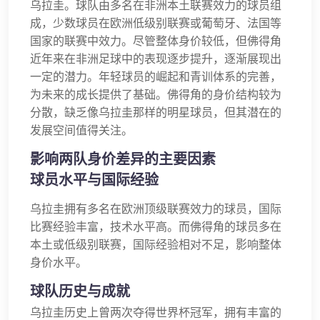
乌拉圭。球队由多名在非洲本土联赛效力的球员组
成，少数球员在欧洲低级别联赛或葡萄牙、法国等
国家的联赛中效力。尽管整体身价较低，但佛得角
近年来在非洲足球中的表现逐步提升，逐渐展现出
一定的潜力。年轻球员的崛起和青训体系的完善，
为未来的成长提供了基础。佛得角的身价结构较为
分散，缺乏像乌拉圭那样的明星球员，但其潜在的
发展空间值得关注。
影响两队身价差异的主要因素
球员水平与国际经验
乌拉圭拥有多名在欧洲顶级联赛效力的球员，国际
比赛经验丰富，技术水平高。而佛得角的球员多在
本土或低级别联赛，国际经验相对不足，影响整体
身价水平。
球队历史与成就
乌拉圭历史上曾两次夺得世界杯冠军，拥有丰富的