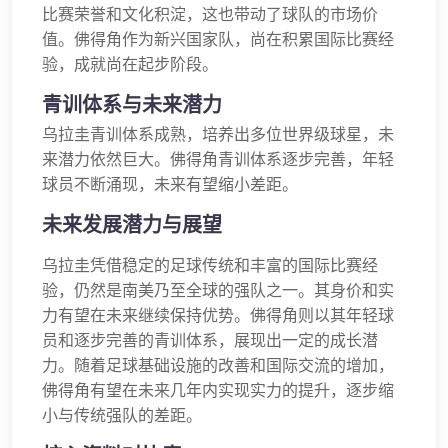
比赛荣誉和文化积淀，这也带动了球队的市场价
值。佛得角作为新兴国家队，尚在积累国际比赛经
验，成就尚在起步阶段。
青训体系与未来潜力
乌拉圭青训体系成熟，培养出多位世界级球星，未
来潜力依然巨大。佛得角青训体系逐步完善，年轻
球员不断涌现，未来有望缩小差距。
未来发展潜力与展望
乌拉圭凭借稳定的足球传统和丰富的国际比赛经
验，仍然是南美乃至全球的强队之一。其身价和实
力有望在未来继续保持优势。佛得角则以其年轻球
员和逐步完善的青训体系，展现出一定的成长潜
力。随着足球基础设施的改善和国际交流的增加，
佛得角有望在未来几年内实现实力的提升，逐步缩
小与传统强队的差距。