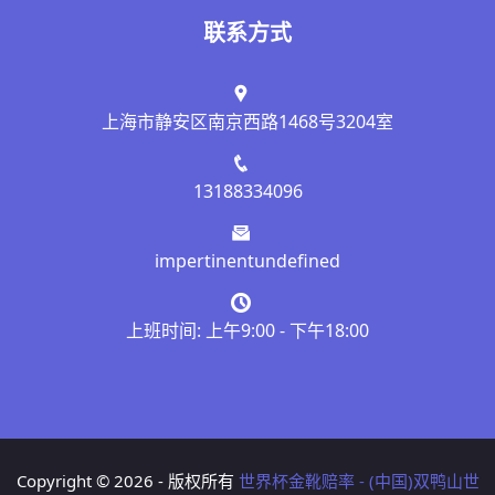
联系方式
上海市静安区南京西路1468号3204室
13188334096
impertinentundefined
上班时间: 上午9:00 - 下午18:00
Copyright © 2026 - 版权所有
世界杯金靴赔率 - (中国)双鸭山世