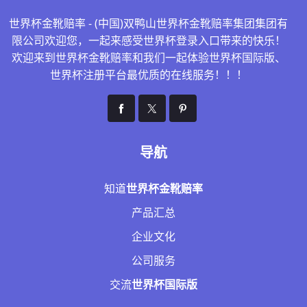
世界杯金靴赔率 - (中国)双鸭山世界杯金靴赔率集团集团有
限公司欢迎您，一起来感受世界杯登录入口带来的快乐！
欢迎来到世界杯金靴赔率和我们一起体验世界杯国际版、
世界杯注册平台最优质的在线服务！！！
导航
知道
世界杯金靴赔率
产品汇总
企业文化
公司服务
交流
世界杯国际版