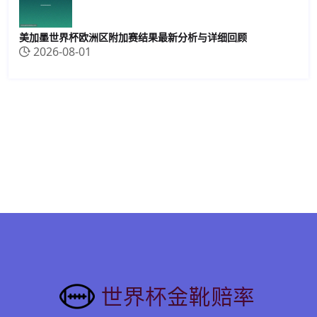
美加墨世界杯欧洲区附加赛结果最新分析与详细回顾
2026-08-01