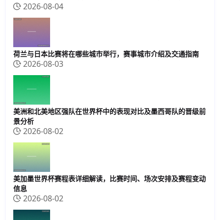
2026-08-04
荷兰与日本比赛将在哪些城市举行，赛事城市介绍及交通指南
2026-08-03
美洲和北美地区强队在世界杯中的表现对比及墨西哥队的晋级前
景分析
2026-08-02
美加墨世界杯赛程表详细解读，比赛时间、场次安排及赛程变动
信息
2026-08-02