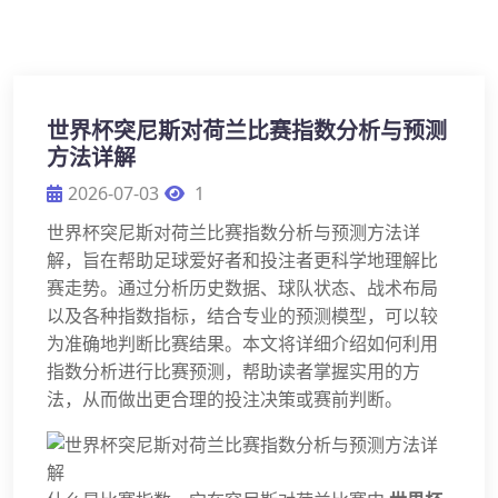
世界杯突尼斯对荷兰比赛指数分析与预测
方法详解
2026-07-03
1
世界杯突尼斯对荷兰比赛指数分析与预测方法详
解，旨在帮助足球爱好者和投注者更科学地理解比
赛走势。通过分析历史数据、球队状态、战术布局
以及各种指数指标，结合专业的预测模型，可以较
为准确地判断比赛结果。本文将详细介绍如何利用
指数分析进行比赛预测，帮助读者掌握实用的方
法，从而做出更合理的投注决策或赛前判断。