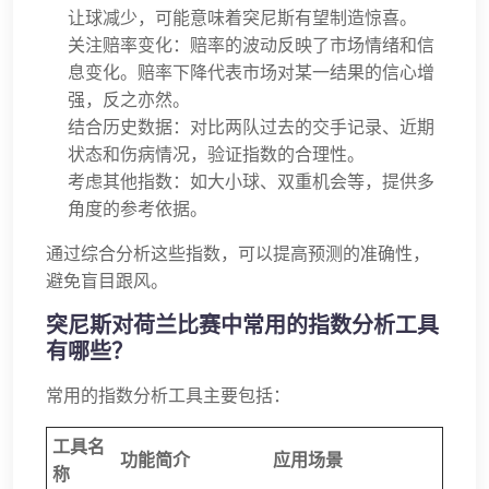
让球减少，可能意味着突尼斯有望制造惊喜。
关注赔率变化：赔率的波动反映了市场情绪和信
息变化。赔率下降代表市场对某一结果的信心增
强，反之亦然。
结合历史数据：对比两队过去的交手记录、近期
状态和伤病情况，验证指数的合理性。
考虑其他指数：如大小球、双重机会等，提供多
角度的参考依据。
通过综合分析这些指数，可以提高预测的准确性，
避免盲目跟风。
突尼斯对荷兰比赛中常用的指数分析工具
有哪些？
常用的指数分析工具主要包括：
工具名
功能简介
应用场景
称