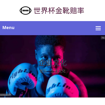
企业文化
首页
企业文化