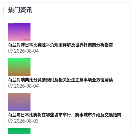
热门资讯
荷兰对阵日本比赛胜平负规则详解及世界杯赛前分析指南
2026-08-04
荷兰对瑞典比分竞猜规则及相关投注注意事项全方位解读
2026-08-04
荷兰与日本比赛将在哪些城市举行，赛事城市介绍及交通指南
2026-08-03