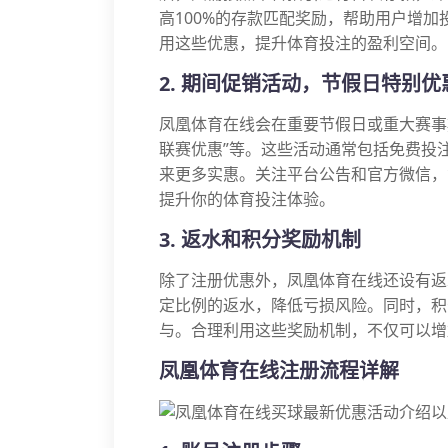
高100%的存款匹配奖励，帮助用户增
用这些优惠，提升体育投注的盈利空间。
2. 期间促销活动，节假日特别优
凤凰体育在线会在重要节假日或重大赛事
联赛优惠”等。这些活动通常包括免费投
来更多实惠。关注平台公告和官方微信，
提升你的体育投注体验。
3. 返水和积分奖励机制
除了注册优惠外，凤凰体育在线还设有返
定比例的返水，降低亏损风险。同时，积
与。合理利用这些奖励机制，不仅可以增
凤凰体育在线注册流程详解