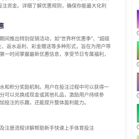
加投注资金。详细了解优惠规则，确保你能最大化利
惠
期间推出特别促销活动，如“世界杯优惠季”、“超级
注、返水返利、彩金赠送等多种形式，旨在为用户带
第一时间掌握最新优惠信息，享受节日专属福利，
水和积分奖励机制。用户在投注过程中可以获得一
分可以兑换成现金或其他礼品，激励用户持续参
加投注的乐趣，还能提升整体盈利能力。