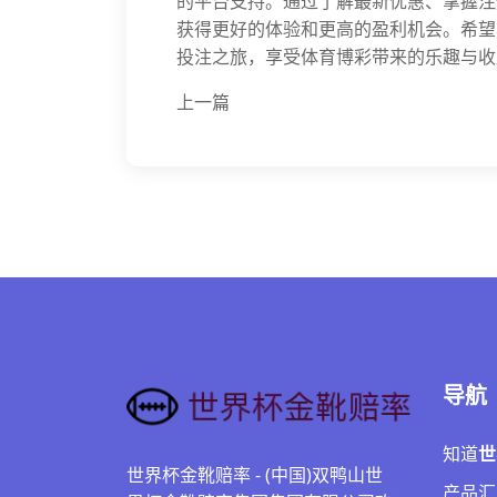
的平台支持。通过了解最新优惠、掌握注
获得更好的体验和更高的盈利机会。希望
投注之旅，享受体育博彩带来的乐趣与收
上一篇
导航
知道
世
世界杯金靴赔率 - (中国)双鸭山世
产品汇