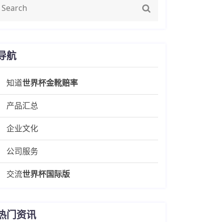
导航
知道
世界杯金靴赔率
产品汇总
企业文化
公司服务
交流
世界杯国际版
热门资讯