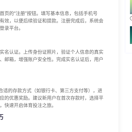
首页的“注册”按钮。填写基本信息，包括手机号
有效，以便后续验证和提款。注册完成后，系统会
登录平台。
实名认证。上传身份证照片，验证个人信息的真实
、邮箱，增强账户安全性。完成实名认证后，用户
择合适的存款方式（如银行卡、第三方支付等），进
应的优惠奖励。建议新用户在首次存款时，选择平
，快速开启体育投注之旅。
巧