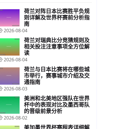
荷兰对阵日本比赛胜平负规
则详解及世界杯赛前分析指
南
2026-08-04
荷兰对瑞典比分竞猜规则及
相关投注注意事项全方位解
读
2026-08-04
荷兰与日本比赛将在哪些城
市举行，赛事城市介绍及交
通指南
2026-08-03
美洲和北美地区强队在世界
杯中的表现对比及墨西哥队
的晋级前景分析
2026-08-02
美加墨世界杯赛程表详细解