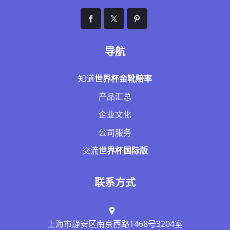
导航
知道
世界杯金靴赔率
产品汇总
企业文化
公司服务
交流
世界杯国际版
联系方式
上海市静安区南京西路1468号3204室