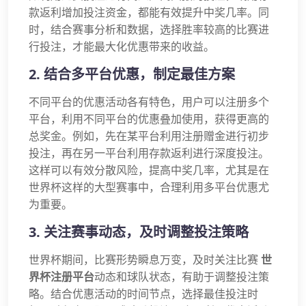
款返利增加投注资金，都能有效提升中奖几率。同
时，结合赛事分析和数据，选择胜率较高的比赛进
行投注，才能最大化优惠带来的收益。
2. 结合多平台优惠，制定最佳方案
不同平台的优惠活动各有特色，用户可以注册多个
平台，利用不同平台的优惠叠加使用，获得更高的
总奖金。例如，先在某平台利用注册赠金进行初步
投注，再在另一平台利用存款返利进行深度投注。
这样可以有效分散风险，提高中奖几率，尤其是在
世界杯这样的大型赛事中，合理利用多平台优惠尤
为重要。
3. 关注赛事动态，及时调整投注策略
世界杯期间，比赛形势瞬息万变，及时关注比赛
世
界杯注册平台
动态和球队状态，有助于调整投注策
略。结合优惠活动的时间节点，选择最佳投注时