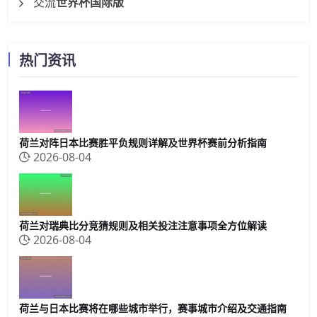
交流
世界杯国际版
热门资讯
荷兰对阵日本比赛胜平负规则详解及世界杯赛前分析指南
2026-08-04
荷兰对瑞典比分竞猜规则及相关投注注意事项全方位解读
2026-08-04
荷兰与日本比赛将在哪些城市举行，赛事城市介绍及交通指南