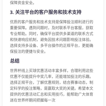
保障资金安全。
3. 关注平台的客户服务和技术支持
优质的客户服务和技术支持是保障投注顺利进行的
重要保障。遇到问题时，及时联系平台客服，获取
专业帮助。同时，确保平台提供多渠道的联系方式
和快速响应机制，避免因技术问题影响投注体验。
选择支持多设备、多平台操作的正规平台，更能确
保投注的便捷与安全。
总结
世界杯线上买球优惠活动丰富多样，合理利用这些
优惠不仅能提升中奖几率，还能增加投注的乐趣。
选择正规平台，了解优惠规则，结合赛事动态，制
定科学的投注策略，是赢取大奖的关键。希望本文
提供的优惠活动汇总和实用技巧，能帮助广大体育
迷在世界杯期间把握每一次