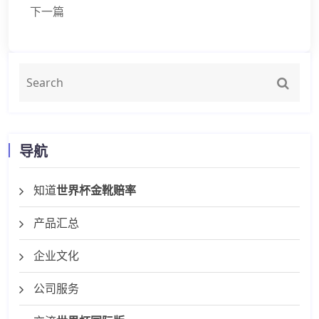
下一篇
导航
知道
世界杯金靴赔率
产品汇总
企业文化
公司服务