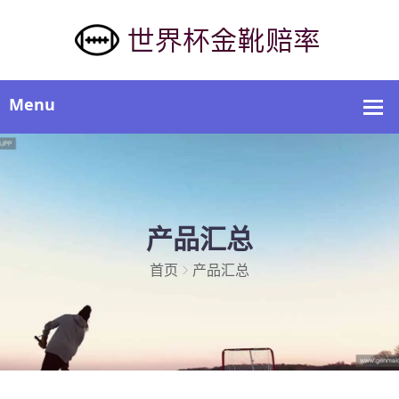
产品汇总
首页
产品汇总