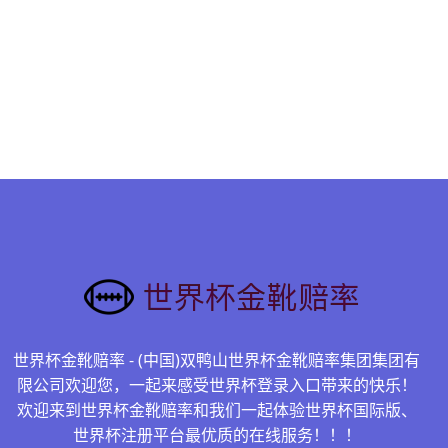
世界杯金靴赔率 - (中国)双鸭山世界杯金靴赔率集团集团有
限公司欢迎您，一起来感受世界杯登录入口带来的快乐！
欢迎来到世界杯金靴赔率和我们一起体验世界杯国际版、
世界杯注册平台最优质的在线服务！！！