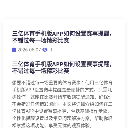
三亿体育手机版APP如何设置赛事提醒，
不错过每一场精彩比赛
2026-06-07
1
三亿体育手机版APP如何设置赛事提醒，
不错过每一场精彩比赛
想要不错过每一场重要的体育赛事？使用三亿体育
手机版APP设置赛事提醒是最便捷的方式。只需几
步操作，就能在比赛开始前收到提醒通知，确保你
不会错过任何精彩瞬间。本文将详细介绍如何在三
亿体育APP中设置赛事提醒，包括基础操作步骤、
个性化提醒设置以及常见问题解决方案，帮助你轻
松掌握这项功能，享受无忧的观赛体验。