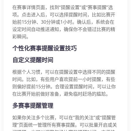
在赛事详情页面，找到“提醒设置”或“赛事提醒”选
项。点击进入后，可以选择提醒时间，比如比赛开
始前15分钟、30分钟或1小时。确认后，系统会在
设定时间自动推送通知，确保你不会错过比赛的精
彩瞬间。
个性化赛事提醒设置技巧
自定义提醒时间
根据个人习惯，可以在提醒设置中选择不同的提醒
时间。比如，有些用户喜欢提前一小时提醒，有些
则偏好提前15分钟。合理设置提醒时间，可以让你
在比赛开始前做好准备，避免临时赶场的尴尬。
多赛事提醒管理
如果你关注多个比赛，可以在“我的关注”或“提醒管
理”页面统一管理所有赛事提醒。可以批量开启或关