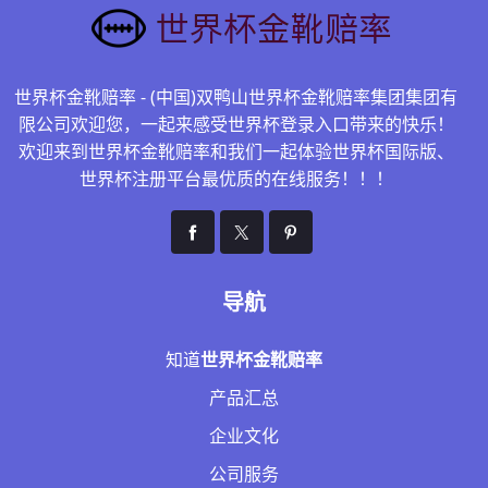
世界杯金靴赔率 - (中国)双鸭山世界杯金靴赔率集团集团有
限公司欢迎您，一起来感受世界杯登录入口带来的快乐！
欢迎来到世界杯金靴赔率和我们一起体验世界杯国际版、
世界杯注册平台最优质的在线服务！！！
导航
知道
世界杯金靴赔率
产品汇总
企业文化
公司服务