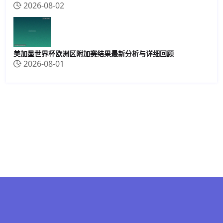
2026-08-02
美加墨世界杯欧洲区附加赛结果最新分析与详细回顾
2026-08-01