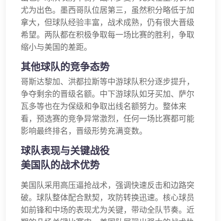
尤为出色。墨西哥队位居第三，虽然积分略低于加
拿大，但球队经验丰富，战术成熟，仍有很大晋级
希望。两队都在积极争取每一场比赛的胜利，争取
缩小与美国的差距。
其他球队的竞争态势
哥斯达黎加、洪都拉斯等中游球队积分逐步提升，
争夺剩余的晋级名额。中下游球队如牙买加、萨尔
瓦多等也在为保级和争取出线名额努力。整体来
看，预选赛的竞争异常激烈，任何一场比赛都可能
影响最终排名，晋级形势充满变数。
球队表现与关键战役
美国队的战术优势
美国队采用高压逼抢战术，强调快速反击和边路突
破。球队整体配合默契，攻防转换迅速。核心球员
如前锋和中场的表现尤为关键，带动全队节奏。近