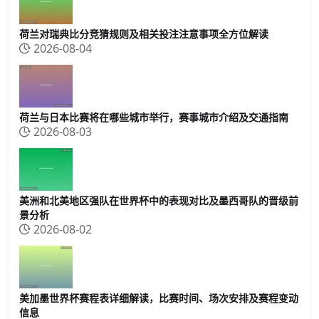
荷兰对瑞典比分竞猜规则及相关投注注意事项全方位解读
2026-08-04
荷兰与日本比赛将在哪些城市举行，赛事城市介绍及交通指南
2026-08-03
美洲和北美地区强队在世界杯中的表现对比及墨西哥队的晋级前
景分析
2026-08-02
美加墨世界杯赛程表详细解读，比赛时间、场次安排及赛程变动
信息