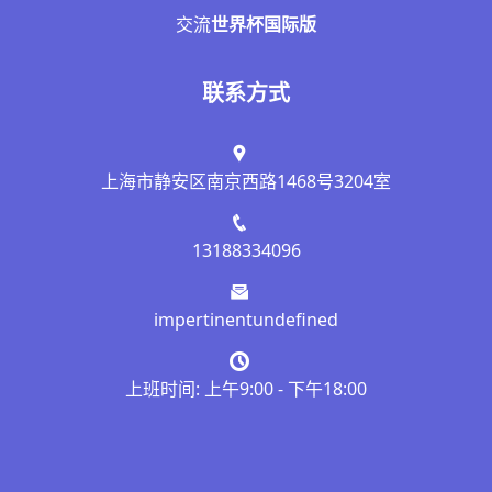
交流
世界杯国际版
联系方式
上海市静安区南京西路1468号3204室
13188334096
impertinentundefined
上班时间: 上午9:00 - 下午18:00