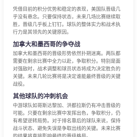
凭借目前的积分优势和稳定的表现，美国队晋级几
乎没有悬念。只要保持状态，未来几场比赛继续取
胜，晋级几乎板上钉钉。球队的整体实力和战术执
行力是其领先的关键原因。
加拿大和墨西哥的争夺战
加拿大和墨西哥的晋级形势依然扑朔迷离。两队都
需要在剩余比赛中全力以赴，争取积分。特别是面
对强敌时，战术调整和球员状态将成为决定胜负的
关键。未来几轮比赛将是决定谁能最终晋级的关键
战役。
其他球队的冲刺机会
中游球队如哥斯达黎加、洪都拉斯仍有冲击晋级的
可能。只要在剩余比赛中发挥出色，争取积分，仍
有希望逆转局势。对于排名靠后的球队来说，保持
战斗状态、避免失误是争取出线的关键。未来比赛
的结果将直接影响最终的晋级格局。