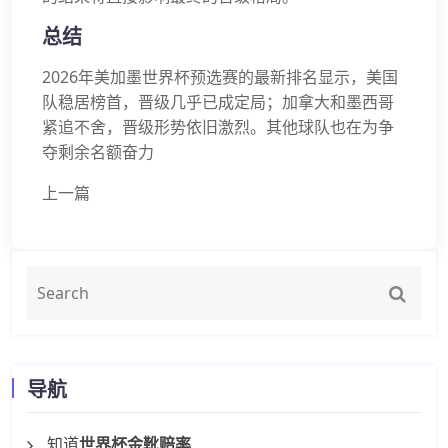
总结
2026年美加墨世界杯预选赛的最新排名显示，美国
队稳居榜首，晋级几乎已成定局；加拿大和墨西哥
紧追不舍，晋级形势依旧激烈。其他球队也在为争
夺剩余名额奋力
上一篇
导航
知道
世界杯金靴赔率