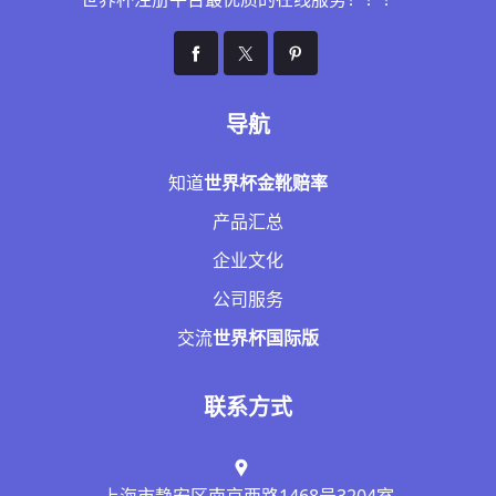
导航
知道
世界杯金靴赔率
产品汇总
企业文化
公司服务
交流
世界杯国际版
联系方式