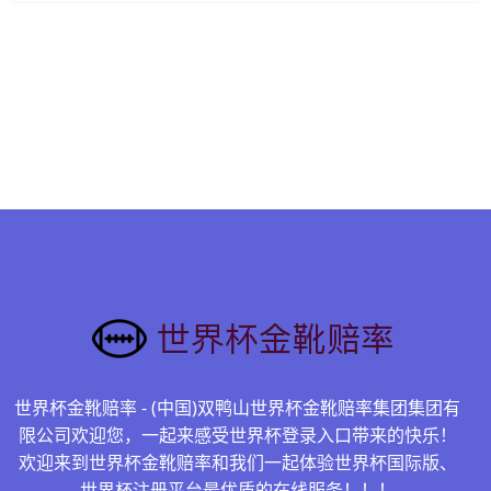
世界杯金靴赔率 - (中国)双鸭山世界杯金靴赔率集团集团有
限公司欢迎您，一起来感受世界杯登录入口带来的快乐！
欢迎来到世界杯金靴赔率和我们一起体验世界杯国际版、
世界杯注册平台最优质的在线服务！！！