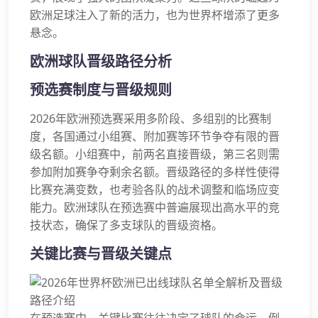
欧洲足球注入了新的活力，也为世界杯增添了更多
悬念。
欧洲球队晋级路径分析
预选赛制度与晋级规则
2026年欧洲预选赛采用多阶段、多组别的比赛制
度，各国通过小组赛、附加赛等环节争夺有限的晋
级名额。小组赛中，前两名直接晋级，第三名则需
参加附加赛争夺剩余名额。晋级路径的多样性使得
比赛充满变数，也考验各队的战术调整和临场应变
能力。欧洲球队在预选赛中普遍展现出高水平的竞
技状态，确保了多支球队的晋级资格。
关键比赛与晋级关键点