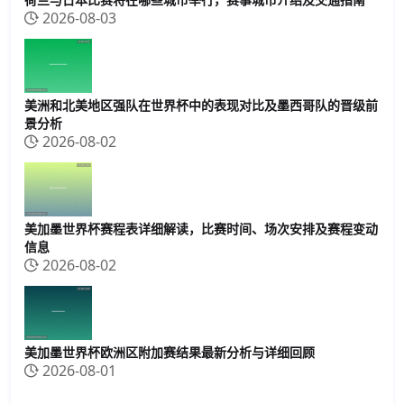
2026-08-03
美洲和北美地区强队在世界杯中的表现对比及墨西哥队的晋级前
景分析
2026-08-02
美加墨世界杯赛程表详细解读，比赛时间、场次安排及赛程变动
信息
2026-08-02
美加墨世界杯欧洲区附加赛结果最新分析与详细回顾
2026-08-01