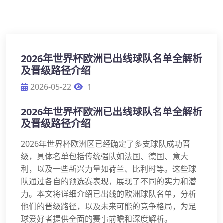
2026年世界杯欧洲已出线球队名单全解析
及晋级路径介绍
2026-05-22
1
2026年世界杯欧洲已出线球队名单全解析
及晋级路径介绍
2026年世界杯欧洲区已经确定了多支球队成功晋
级，具体名单包括传统强队如法国、德国、意大
利，以及一些新兴力量如荷兰、比利时等。这些球
队通过各自的预选赛表现，展现了不同的实力和潜
力。本文将详细介绍已出线的欧洲球队名单，分析
他们的晋级路径，以及未来可能的竞争格局，为足
球爱好者提供全面的赛事前瞻和深度解析。