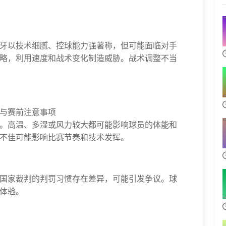
牙以技术细腻、控球能力强著称，但可能面临对手
略，利用速度和战术变化制造威胁。战术调整不当
。高温、多湿或风力较大都可能影响球员的体能和
不佳可能影响比赛节奏和技术发挥。
国家裁判的判罚习惯存在差异，可能引发争议。球
体验。