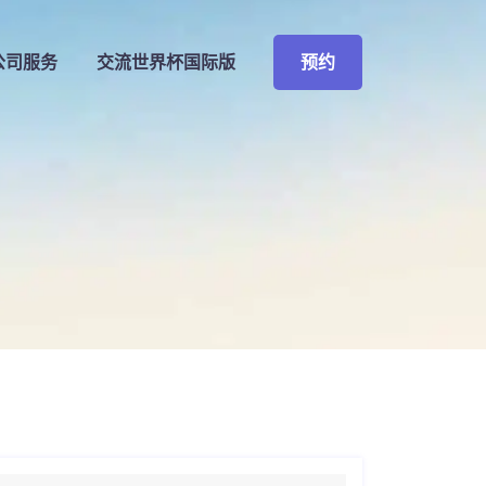
预约
公司服务
交流
世界杯国际版