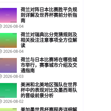
荷兰对阵日本比赛胜平负规
则详解及世界杯赛前分析指
南
2026-08-04
荷兰对瑞典比分竞猜规则及
相关投注注意事项全方位解
读
2026-08-04
荷兰与日本比赛将在哪些城
市举行，赛事城市介绍及交
通指南
2026-08-03
美洲和北美地区强队在世界
杯中的表现对比及墨西哥队
的晋级前景分析
2026-08-02
美加墨世界杯赛程表详细解