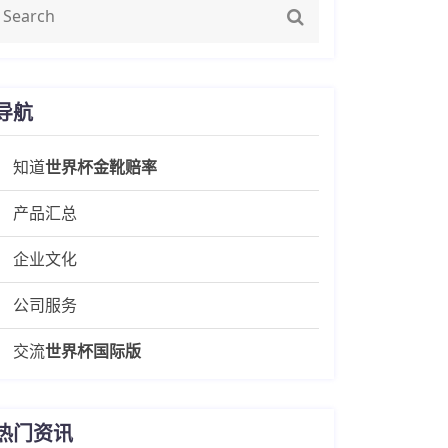
导航
知道
世界杯金靴赔率
产品汇总
企业文化
公司服务
交流
世界杯国际版
热门资讯