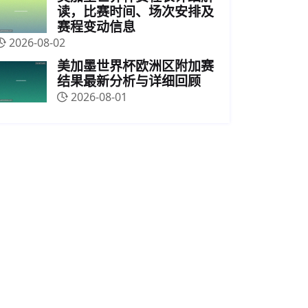
读，比赛时间、场次安排及
赛程变动信息
2026-08-02
美加墨世界杯欧洲区附加赛
结果最新分析与详细回顾
2026-08-01