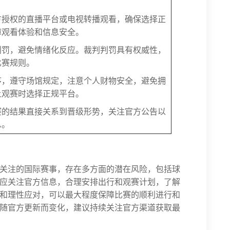
。
方授权的直播平台或电视转播观看，确保选择正
障观看体验和信息安全。
判罚，避免情绪化反应。裁判判罚具有权威性，
比赛规则。
序，遵守场馆规定，注意个人财物安全，避免拥
上观赛时选择正规平台。
赛的结果直接关系到晋级形势，关注官方公告以
息。
关注的国际赛事，存在多方面的潜在风险，包括球
应关注官方信息，合理安排出行和观赛计划，了解
和理性应对，可以最大程度保障比赛的顺利进行和
随官方更新而变化，建议持续关注官方渠道获取最