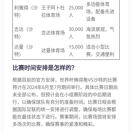
多功能体育
利雅得（沙
王子阿卜杜
25,000
场，配备先进
特）
拉体育场
人
设备
吉达（沙
30,000
海滨景观，气
吉达体育场
特）
人
氛热烈
达曼（沙
15,000
适合小型比
达曼体育场
特）
人
赛，交通便利
比赛时间安排是怎样的？
根据目前的官方安排，世界杯佛得角VS沙特的比赛
预计在2024年6月至7月期间举行。具体比赛日期尚
未全部公布，但预计会在小组赛阶段的中后期进
行，以确保球队有充分的准备时间。比赛日程会根
据国际足联的统一安排进行调整，确保每场比赛都
能在最佳状态下进行。赛事期间，比赛场馆将安排
多场次的比赛，确保赛事的紧凑和精彩。