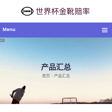
产品汇总
首页
产品汇总