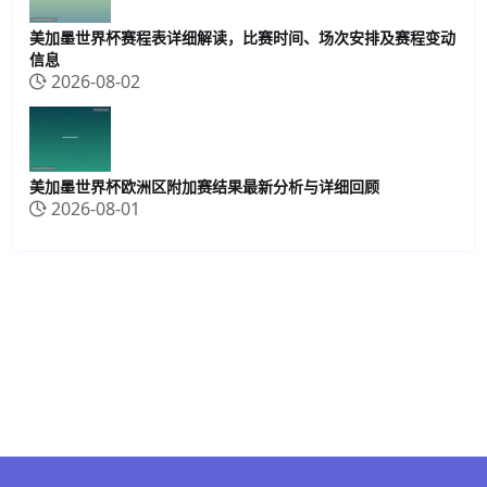
美加墨世界杯赛程表详细解读，比赛时间、场次安排及赛程变动
信息
2026-08-02
美加墨世界杯欧洲区附加赛结果最新分析与详细回顾
2026-08-01